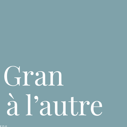
K, LE BLOG
NOS TREKS & SÉJOURS
CONTACT
e Gran
à l’autre
IERS