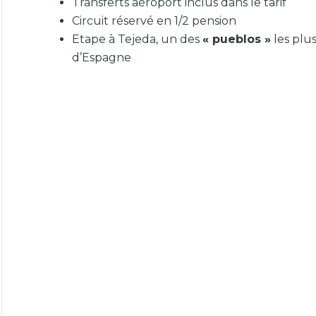
Transferts aéroport inclus dans le tarif
Circuit réservé en 1/2 pension
Etape à Tejeda, un des
« pueblos »
les plu
d’Espagne