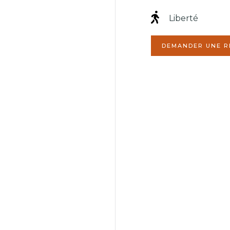
Liberté
Votre nom (obli
DEMANDER UNE R
Votre adresse (
Votre ville (obli
Votre télépho