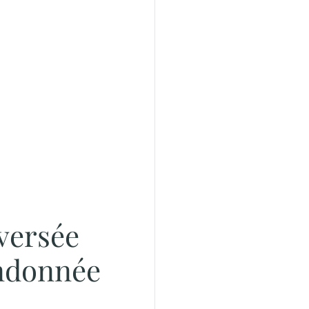
Nombre de pe
Mode de Paiem
aversée
Observations
ndonnée