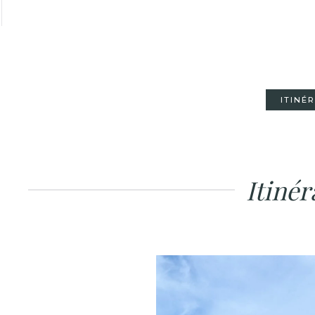
ITINÉ
Itinér