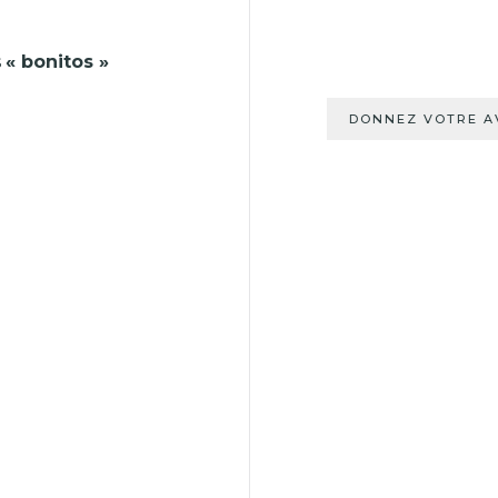
s
« bonitos »
Votre nom (oblig
DONNEZ VOTRE A
Votre adresse de
Vous diriez de vot
Pas satisfaisant
Vos observations